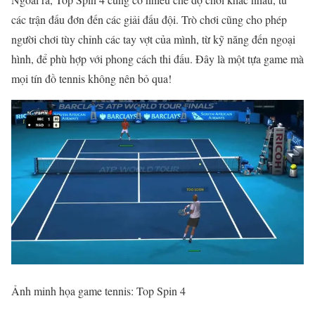
các trận đấu đơn đến các giải đấu đội. Trò chơi cũng cho phép
người chơi tùy chỉnh các tay vợt của mình, từ kỹ năng đến ngoại
hình, để phù hợp với phong cách thi đấu. Đây là một tựa game mà
mọi tín đồ tennis không nên bỏ qua!
Ảnh minh họa game tennis: Top Spin 4