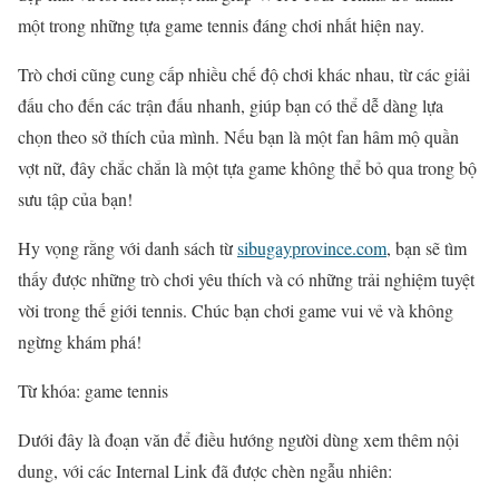
một trong những tựa game tennis đáng chơi nhất hiện nay.
Trò chơi cũng cung cấp nhiều chế độ chơi khác nhau, từ các giải
đấu cho đến các trận đấu nhanh, giúp bạn có thể dễ dàng lựa
chọn theo sở thích của mình. Nếu bạn là một fan hâm mộ quần
vợt nữ, đây chắc chắn là một tựa game không thể bỏ qua trong bộ
sưu tập của bạn!
Hy vọng rằng với danh sách
từ
sibugayprovince.com
, bạn sẽ tìm
thấy được những trò chơi yêu thích và có những trải nghiệm tuyệt
vời trong thế giới tennis. Chúc bạn chơi game vui vẻ và không
ngừng khám phá!
Từ khóa: game tennis
Dưới đây là đoạn văn để điều hướng người dùng xem thêm nội
dung, với các Internal Link đã được chèn ngẫu nhiên: