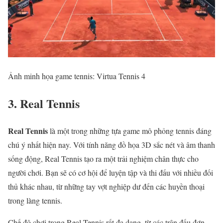
Ảnh minh họa game tennis: Virtua Tennis 4
3. Real Tennis
Real Tennis
là một trong những tựa game mô phỏng tennis đáng
chú ý nhất hiện nay. Với tính năng đồ họa 3D sắc nét và âm thanh
sống động, Real Tennis tạo ra một trải nghiệm chân thực cho
người chơi. Bạn sẽ có cơ hội để luyện tập và thi đấu với nhiều đối
thủ khác nhau, từ những tay vợt nghiệp dư đến các huyền thoại
trong làng tennis.
Chế độ chơi trong Real Tennis rất đa dạng, từ các trận đấu đơn