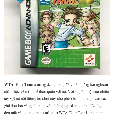
WTA Tour Tennis
mang đến cho người chơi những trải nghiệm
chân thực về môn thể thao quần vợt nữ. Với sự góp mặt của nhiều
tay vợt nữ nổi tiếng, trò chơi này cho phép bạn tham gia vào các
giải đấu lớn và cạnh tranh với những người chơi khác. Đồ họa
đẹp mắt và lối chơi mượt mà giúp WTA Tour Tennis trở thành