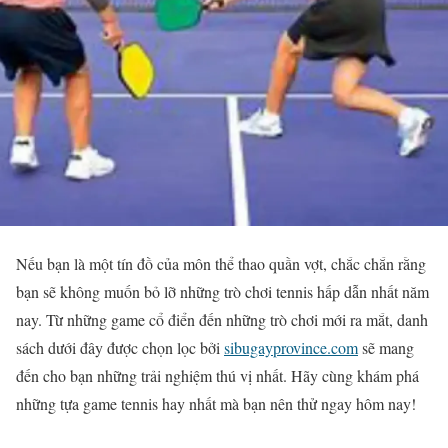
Nếu bạn là một tín đồ của môn thể thao quần vợt, chắc chắn rằng
bạn sẽ không muốn bỏ lỡ những trò chơi tennis hấp dẫn nhất năm
nay. Từ những game cổ điển đến những trò chơi mới ra mắt, danh
sách dưới đây được chọn lọc bởi
sibugayprovince.com
sẽ mang
đến cho bạn những trải nghiệm thú vị nhất. Hãy cùng khám phá
những tựa game tennis hay nhất mà bạn nên thử ngay hôm nay!