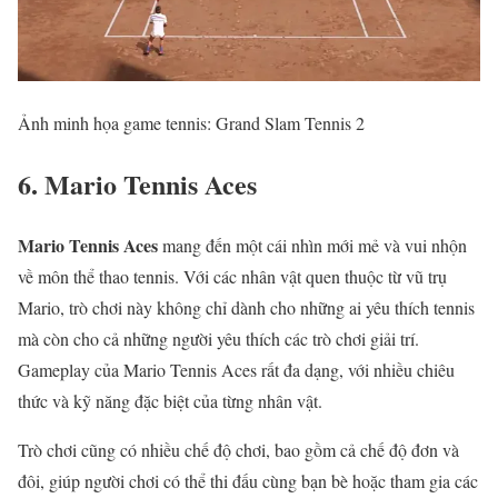
Ảnh minh họa game tennis: Grand Slam Tennis 2
6. Mario Tennis Aces
Mario Tennis Aces
mang đến một cái nhìn mới mẻ và vui nhộn
về môn thể thao tennis. Với các nhân vật quen thuộc từ vũ trụ
Mario, trò chơi này không chỉ dành cho những ai yêu thích tennis
mà còn cho cả những người yêu thích các trò chơi giải trí.
Gameplay của Mario Tennis Aces rất đa dạng, với nhiều chiêu
thức và kỹ năng đặc biệt của từng nhân vật.
Trò chơi cũng có nhiều chế độ chơi, bao gồm cả chế độ đơn và
đôi, giúp người chơi có thể thi đấu cùng bạn bè hoặc tham gia các