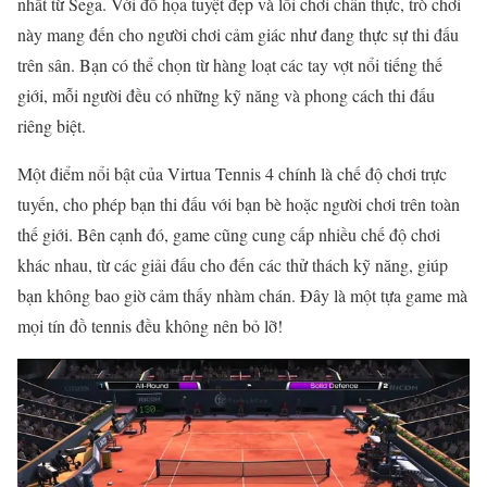
nhất từ Sega. Với đồ họa tuyệt đẹp và lối chơi chân thực, trò chơi
này mang đến cho người chơi cảm giác như đang thực sự thi đấu
trên sân. Bạn có thể chọn từ hàng loạt các tay vợt nổi tiếng thế
giới, mỗi người đều có những kỹ năng và phong cách thi đấu
riêng biệt.
Một điểm nổi bật của Virtua Tennis 4 chính là chế độ chơi trực
tuyến, cho phép bạn thi đấu với bạn bè hoặc người chơi trên toàn
thế giới. Bên cạnh đó, game cũng cung cấp nhiều chế độ chơi
khác nhau, từ các giải đấu cho đến các thử thách kỹ năng, giúp
bạn không bao giờ cảm thấy nhàm chán. Đây là một tựa game mà
mọi tín đồ tennis đều không nên bỏ lỡ!