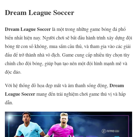
Dream League Soccer
Dream League Soccer
là một trong những game bóng đá phổ
biến nhất hiện nay. Người chơi sẽ bắt đầu hành trình xây dựng đội
bóng từ con số không, mua sắm cầu thủ, và tham gia vào các giải
đấu để trở thành nhà vô địch. Game cung cấp nhiều tùy chọn tùy
chỉnh cho đội bóng, giúp bạn tạo nên một đội hình mạnh mẽ và
độc đáo.
Dream
Với hệ thống đồ họa đẹp mắt và âm thanh sống động,
League Soccer
mang đến trải nghiệm chơi game thú vị và hấp
dẫn.