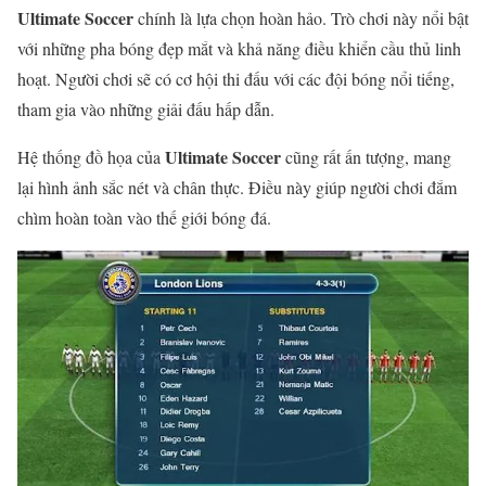
Ultimate Soccer
chính là lựa chọn hoàn hảo. Trò chơi này nổi bật
với những pha bóng đẹp mắt và khả năng điều khiển cầu thủ linh
hoạt. Người chơi sẽ có cơ hội thi đấu với các đội bóng nổi tiếng,
tham gia vào những giải đấu hấp dẫn.
Ultimate Soccer
Hệ thống đồ họa của
cũng rất ấn tượng, mang
lại hình ảnh sắc nét và chân thực. Điều này giúp người chơi đắm
chìm hoàn toàn vào thế giới bóng đá.