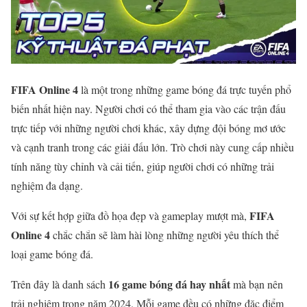
FIFA Online 4
là một trong những game bóng đá trực tuyến phổ
biến nhất hiện nay. Người chơi có thể tham gia vào các trận đấu
trực tiếp với những người chơi khác, xây dựng đội bóng mơ ước
và cạnh tranh trong các giải đấu lớn. Trò chơi này cung cấp nhiều
tính năng tùy chỉnh và cải tiến, giúp người chơi có những trải
nghiệm đa dạng.
FIFA
Với sự kết hợp giữa đồ họa đẹp và gameplay mượt mà,
Online 4
chắc chắn sẽ làm hài lòng những người yêu thích thể
loại game bóng đá.
16 game bóng đá hay nhất
Trên đây là danh sách
mà bạn nên
trải nghiệm trong năm 2024. Mỗi game đều có những đặc điểm