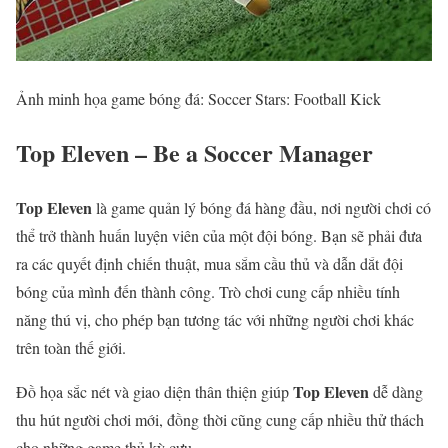
Ảnh minh họa game bóng đá: Soccer Stars: Football Kick
Top Eleven – Be a Soccer Manager
Top Eleven
là game quản lý bóng đá hàng đầu, nơi người chơi có
thể trở thành huấn luyện viên của một đội bóng. Bạn sẽ phải đưa
ra các quyết định chiến thuật, mua sắm cầu thủ và dẫn dắt đội
bóng của mình đến thành công. Trò chơi cung cấp nhiều tính
năng thú vị, cho phép bạn tương tác với những người chơi khác
trên toàn thế giới.
Top Eleven
Đồ họa sắc nét và giao diện thân thiện giúp
dễ dàng
thu hút người chơi mới, đồng thời cũng cung cấp nhiều thử thách
cho những game thủ kỳ cựu.