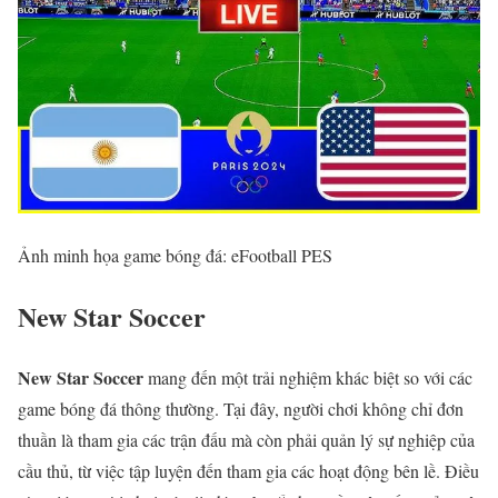
Ảnh minh họa game bóng đá: eFootball PES
New Star Soccer
New Star Soccer
mang đến một trải nghiệm khác biệt so với các
game bóng đá thông thường. Tại đây, người chơi không chỉ đơn
thuần là tham gia các trận đấu mà còn phải quản lý sự nghiệp của
cầu thủ, từ việc tập luyện đến tham gia các hoạt động bên lề. Điều