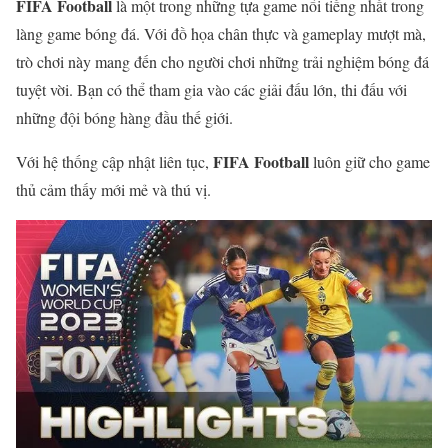
FIFA Football
là một trong những tựa game nổi tiếng nhất trong
làng game bóng đá. Với đồ họa chân thực và gameplay mượt mà,
trò chơi này mang đến cho người chơi những trải nghiệm bóng đá
tuyệt vời. Bạn có thể tham gia vào các giải đấu lớn, thi đấu với
những đội bóng hàng đầu thế giới.
FIFA Football
Với hệ thống cập nhật liên tục,
luôn giữ cho game
thủ cảm thấy mới mẻ và thú vị.