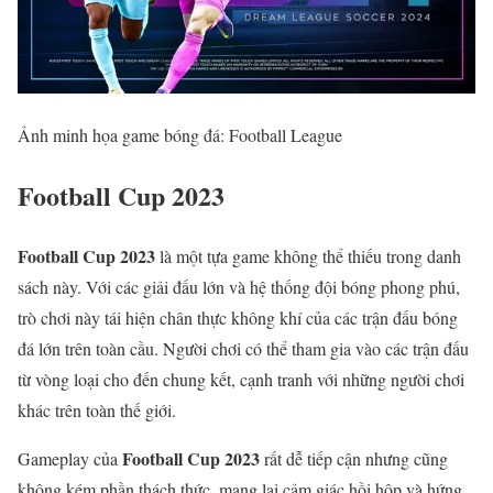
Ảnh minh họa game bóng đá: Football League
Football Cup 2023
Football Cup 2023
là một tựa game không thể thiếu trong danh
sách này. Với các giải đấu lớn và hệ thống đội bóng phong phú,
trò chơi này tái hiện chân thực không khí của các trận đấu bóng
đá lớn trên toàn cầu. Người chơi có thể tham gia vào các trận đấu
từ vòng loại cho đến chung kết, cạnh tranh với những người chơi
khác trên toàn thế giới.
Football Cup 2023
Gameplay của
rất dễ tiếp cận nhưng cũng
không kém phần thách thức, mang lại cảm giác hồi hộp và hứng