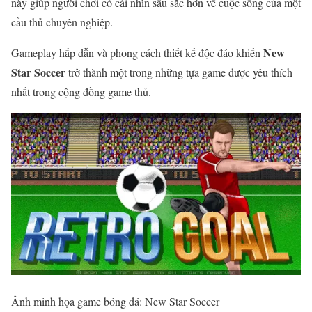
này giúp người chơi có cái nhìn sâu sắc hơn về cuộc sống của một
cầu thủ chuyên nghiệp.
New
Gameplay hấp dẫn và phong cách thiết kế độc đáo khiến
Star Soccer
trở thành một trong những tựa game được yêu thích
nhất trong cộng đồng game thủ.
Ảnh minh họa game bóng đá: New Star Soccer