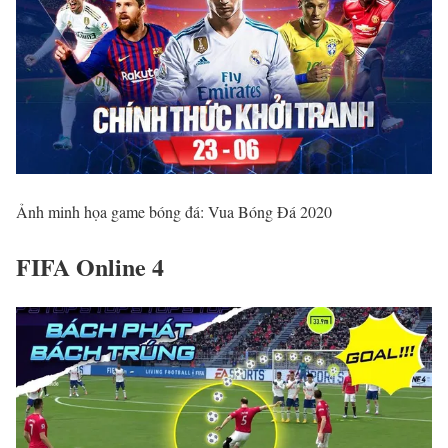
Ảnh minh họa game bóng đá: Vua Bóng Đá 2020
FIFA Online 4