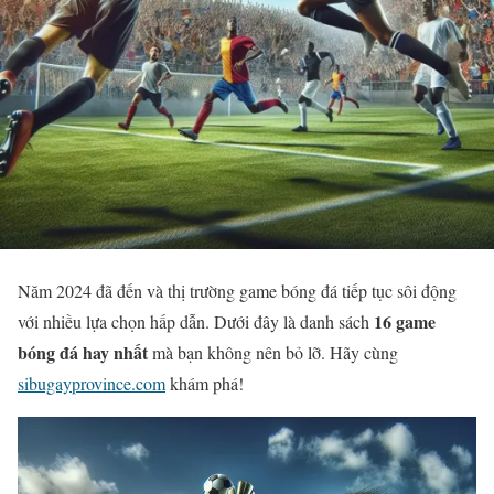
Năm 2024 đã đến và thị trường game bóng đá tiếp tục sôi động
16 game
với nhiều lựa chọn hấp dẫn. Dưới đây là danh sách
bóng đá hay nhất
mà bạn không nên bỏ lỡ. Hãy cùng
sibugayprovince.com
khám phá!