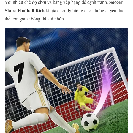
Soccer
Với nhiều chế độ chơi và bảng xếp hạng để cạnh tranh,
Stars: Football Kick
là lựa chọn lý tưởng cho những ai yêu thích
thể loại game bóng đá vui nhộn.