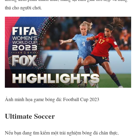
thú cho người chơi.
Ảnh minh họa game bóng đá: Football Cup 2023
Ultimate Soccer
Nếu bạn đang tìm kiếm một trải nghiệm bóng đá chân thực,