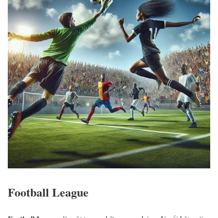
Football League