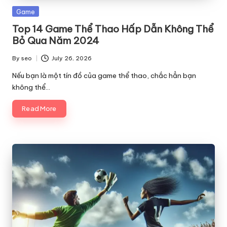
Posted
Game
in
Top 14 Game Thể Thao Hấp Dẫn Không Thể
Bỏ Qua Năm 2024
By
seo
July 26, 2026
Posted
by
Nếu bạn là một tín đồ của game thể thao, chắc hẳn bạn
không thể…
Read More