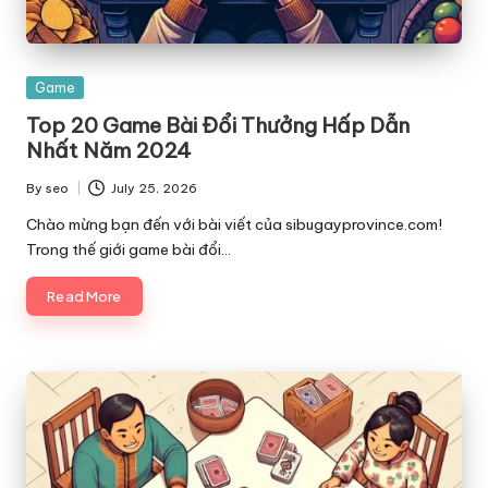
Posted
Game
in
Top 20 Game Bài Đổi Thưởng Hấp Dẫn
Nhất Năm 2024
By
seo
July 25, 2026
Posted
by
Chào mừng bạn đến với bài viết của sibugayprovince.com!
Trong thế giới game bài đổi…
Read More