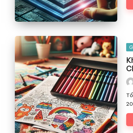
Po
G
in
K
C
Pos
by
Tổ
20