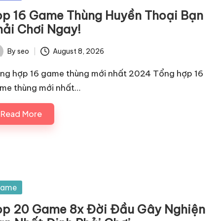
op 16 Game Thùng Huyền Thoại Bạn
hải Chơi Ngay!
By
seo
August 8, 2026
ted
ng hợp 16 game thùng mới nhất 2024 Tổng hợp 16
me thùng mới nhất…
Read More
sted
ame
op 20 Game 8x Đời Đầu Gây Nghiện