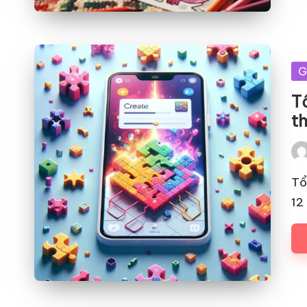
Po
G
in
T
t
Pos
by
Tổ
12