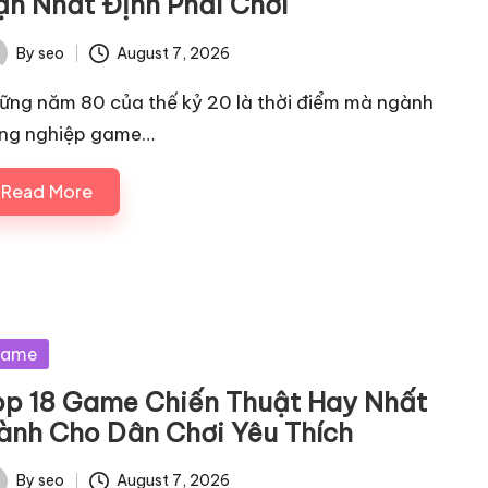
ạn Nhất Định Phải Chơi
By
seo
August 7, 2026
ted
ững năm 80 của thế kỷ 20 là thời điểm mà ngành
ng nghiệp game…
Read More
sted
ame
op 18 Game Chiến Thuật Hay Nhất
ành Cho Dân Chơi Yêu Thích
By
seo
August 7, 2026