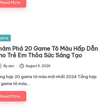
Read More
sted
ame
hám Phá 20 Game Tô Màu Hấp Dẫn
ho Trẻ Em Thỏa Sức Sáng Tạo
By
seo
August 5, 2026
ted
ng hợp 20 game tô màu mới nhất 2024 Tổng hợp
 game tô màu…
Read More