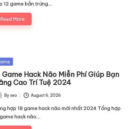
p 12 game bắn trứng…
Read More
sted
ame
8 Game Hack Não Miễn Phí Giúp Bạn
âng Cao Trí Tuệ 2024
By
seo
August 6, 2026
ted
ng hợp 18 game hack não mới nhất 2024 Tổng hợp
 game hack não…