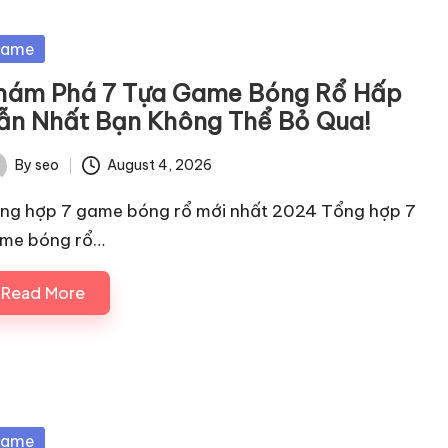
sted
ame
hám Phá 7 Tựa Game Bóng Rổ Hấp
ẫn Nhất Bạn Không Thể Bỏ Qua!
By
seo
August 4, 2026
ted
ng hợp 7 game bóng rổ mới nhất 2024 Tổng hợp 7
me bóng rổ…
Read More
sted
ame