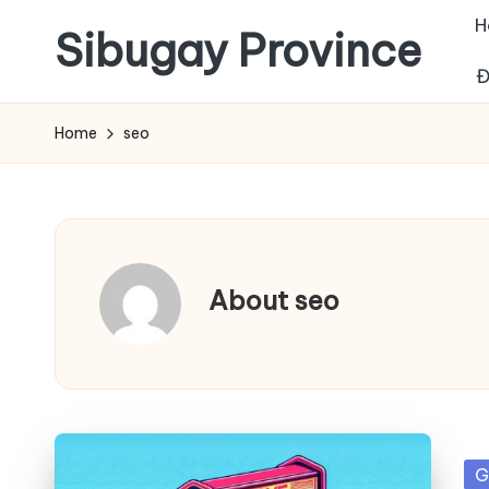
H
Sibugay Province
Đ
Home
seo
About seo
Po
G