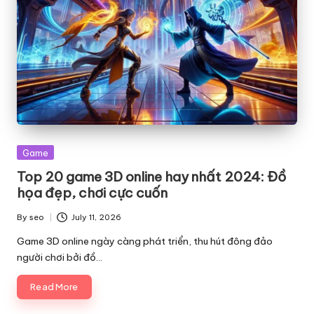
Posted
Game
in
Top 20 game 3D online hay nhất 2024: Đồ
họa đẹp, chơi cực cuốn
By
seo
July 11, 2026
Posted
by
Game 3D online ngày càng phát triển, thu hút đông đảo
người chơi bởi đồ…
Read More