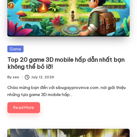
Posted
Game
in
Top 20 game 3D mobile hấp dẫn nhất bạn
không thể bỏ lỡ!
By
seo
July 12, 2026
Posted
by
Chào mừng bạn đến với sibugayprovince.com, nơi giới thiệu
những tựa game 3D mobile hấp…
Read More