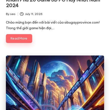
2024
By
seo
July 11, 2026
Posted
by
Chào mừng bạn đến với bài viết của sibugayprovince.com!
Trong thế giới game hiện đại,…
Read More