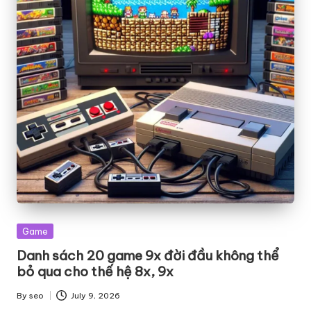
Posted
Game
in
Danh sách 20 game 9x đời đầu không thể
bỏ qua cho thế hệ 8x, 9x
By
seo
July 9, 2026
Posted