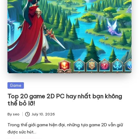
Posted
Game
in
Top 20 game 2D PC hay nhất bạn không
thể bỏ lỡ!
By
seo
July 10, 2026
Posted
by
Trong thế giới game hiện đại, những tựa game 2D vẫn giữ
được sức hút…