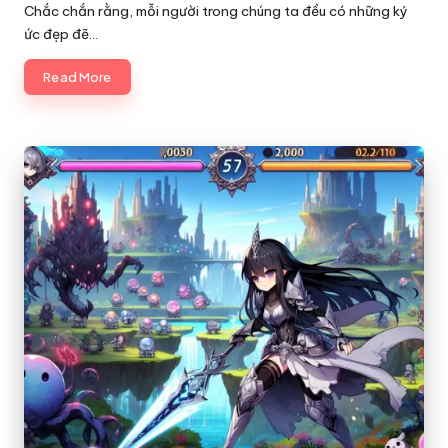
by
Chắc chắn rằng, mỗi người trong chúng ta đều có những ký
ức đẹp đẽ…
Read More