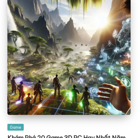
Posted
Game
in
Khám Phá 20 Game 3D PC Hay Nhất Năm