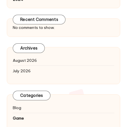
Recent Comments
No comments to show.
Archives
August 2026
July 2026
Categories
Blog
Game