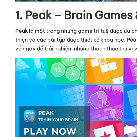
1. Peak – Brain Games 
Peak
là một trong những game trí tuệ được ưa ch
thiện và các bài tập được thiết kế khoa học,
Pea
về ngay để trải nghiệm những thách thức thú vị 