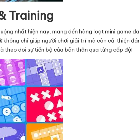
& Training
uộng nhất hiện nay, mang đến hàng loạt mini game đa dạ
k
không chỉ giúp người chơi giải trí mà còn cải thiện đá
và theo dõi sự tiến bộ của bản thân qua từng cấp độ!