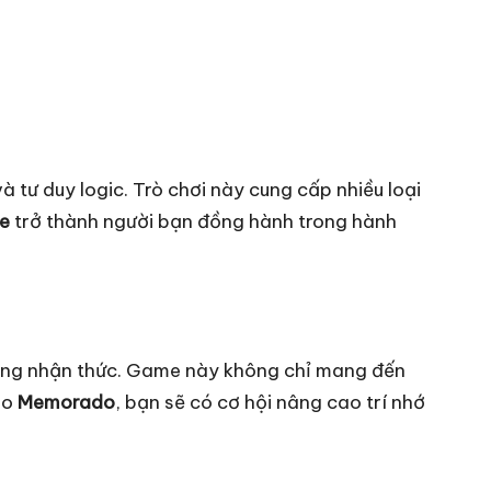
 tư duy logic. Trò chơi này cung cấp nhiều loại
te
trở thành người bạn đồng hành trong hành
ả năng nhận thức. Game này không chỉ mang đến
ào
Memorado
, bạn sẽ có cơ hội nâng cao trí nhớ