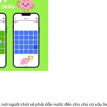
ộn, nơi người chơi sẽ phải dẫn nước đến cho chú cá sấ