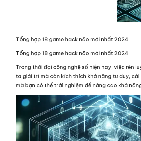
Tổng hợp 18 game hack não mới nhất 2024
Tổng hợp 18 game hack não mới nhất 2024
Trong thời đại công nghệ số hiện nay, việc rèn l
ta giải trí mà còn kích thích khả năng tư duy, cả
mà bạn có thể trải nghiệm để nâng cao khả năn