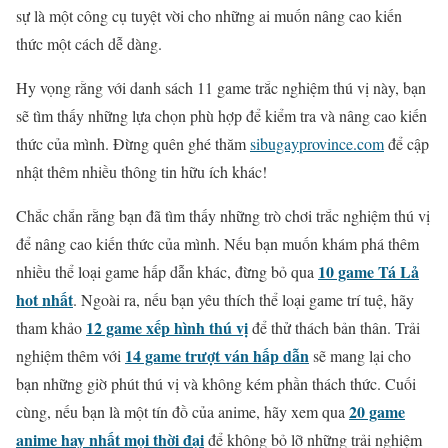
sự là một công cụ tuyệt vời cho những ai muốn nâng cao kiến
thức một cách dễ dàng.
Hy vọng rằng với danh sách 11 game trắc nghiệm thú vị này, bạn
sẽ tìm thấy những lựa chọn phù hợp để kiểm tra và nâng cao kiến
thức của mình. Đừng quên ghé thăm
sibugayprovince.com
để cập
nhật thêm nhiều thông tin hữu ích khác!
Chắc chắn rằng bạn đã tìm thấy những trò chơi trắc nghiệm thú vị
để nâng cao kiến thức của mình. Nếu bạn muốn khám phá thêm
10 game Tá Lả
nhiều thể loại game hấp dẫn khác, đừng bỏ qua
hot nhất
. Ngoài ra, nếu bạn yêu thích thể loại game trí tuệ, hãy
12 game xếp hình thú vị
tham khảo
để thử thách bản thân. Trải
14 game trượt ván hấp dẫn
nghiệm thêm với
sẽ mang lại cho
bạn những giờ phút thú vị và không kém phần thách thức. Cuối
20 game
cùng, nếu bạn là một tín đồ của anime, hãy xem qua
anime hay nhất mọi thời đại
để không bỏ lỡ những trải nghiệm