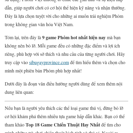
dẫn, giúp người chơi có cơ hội thể hiện kỹ năng và nhận thưởng.
Đây là lựa chọn tuyệt vời cho những ai muốn trải nghiệm Phỏm
trong không gian văn hóa Việt Nam.
9 game Phỏm hot nhất hiện nay
Tóm lại, trên đây là
mà bạn
không nên bỏ lỡ. Mỗi game đều có những đặc điểm và lợi ích
riêng, phù hợp với sở thích và nhu cầu của từng người chơi. Hãy
truy cập vào
sibugayprovince.com
để tìm hiểu thêm và chọn cho
mình một phiên bản Phỏm phù hợp nhất!
Dưới đây là đoạn văn điều hướng người dùng để xem thêm nội
dung liên quan:
Nếu bạn là người yêu thích các thể loại game thú vị, đừng bỏ lỡ
cơ hội khám phá thêm nhiều tựa game hấp dẫn khác. Bạn có thể
Top 18 Game Chiến Thuật Hay Nhất
tham khảo
để tìm cho
mình những trò chơi chiến thuật kịch tính và thú vị. Ngoài ra,