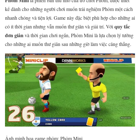
Phỏm Mini
là phiên bản thu nhỏ của trò chơi Phỏm, được thiết
kế dành cho những người chơi muốn trải nghiệm Phỏm một cách
nhanh chóng và tiện lợi. Game này đặc biệt phù hợp cho những ai
quy tắc
có ít thời gian nhưng vẫn muốn thư giãn và giải trí. Với
đơn giản
và thời gian chơi ngắn, Phỏm Mini là lựa chọn lý tưởng
cho những ai muốn thư giãn sau những giờ làm việc căng thẳng.
Ảnh minh họa game phỏm: Phỏm Mini