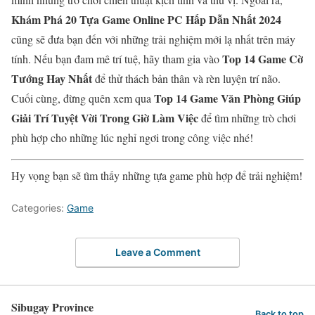
Khám Phá 20 Tựa Game Online PC Hấp Dẫn Nhất 2024
cũng sẽ đưa bạn đến với những trải nghiệm mới lạ nhất trên máy
Top 14 Game Cờ
tính. Nếu bạn đam mê trí tuệ, hãy tham gia vào
Tướng Hay Nhất
để thử thách bản thân và rèn luyện trí não.
Top 14 Game Văn Phòng Giúp
Cuối cùng, đừng quên xem qua
Giải Trí Tuyệt Vời Trong Giờ Làm Việc
để tìm những trò chơi
phù hợp cho những lúc nghỉ ngơi trong công việc nhé!
Hy vọng bạn sẽ tìm thấy những tựa game phù hợp để trải nghiệm!
Categories:
Game
Leave a Comment
Sibugay Province
Back to top