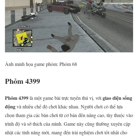
Ảnh minh họa game phỏm: Phỏm 68
Phỏm 4399
Phỏm 4399
giao diện sống
là một game bài trực tuyến thú vị, với
động
và nhiều chế độ chơi khác nhau. Người chơi có thể lựa
chọn tham gia các bàn chơi từ cơ bản đến nâng cao, tùy thuộc vào
trình độ và sở thích của mình. Game này cũng thường xuyên cập
nhật các tính năng mới, mang đến trải nghiệm chơi tốt nhất cho