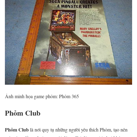
Ảnh minh họa game phỏm: Phỏm 365
Phỏm Club
Phỏm Club
là nơi quy tụ những người yêu thích Phỏm, tạo nên