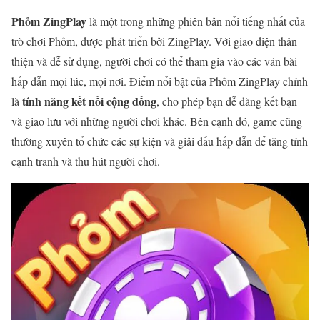
Phỏm ZingPlay
là một trong những phiên bản nổi tiếng nhất của
trò chơi Phỏm, được phát triển bởi ZingPlay. Với giao diện thân
thiện và dễ sử dụng, người chơi có thể tham gia vào các ván bài
hấp dẫn mọi lúc, mọi nơi. Điểm nổi bật của Phỏm ZingPlay chính
tính năng kết nối cộng đồng
là
, cho phép bạn dễ dàng kết bạn
và giao lưu với những người chơi khác. Bên cạnh đó, game cũng
thường xuyên tổ chức các sự kiện và giải đấu hấp dẫn để tăng tính
cạnh tranh và thu hút người chơi.