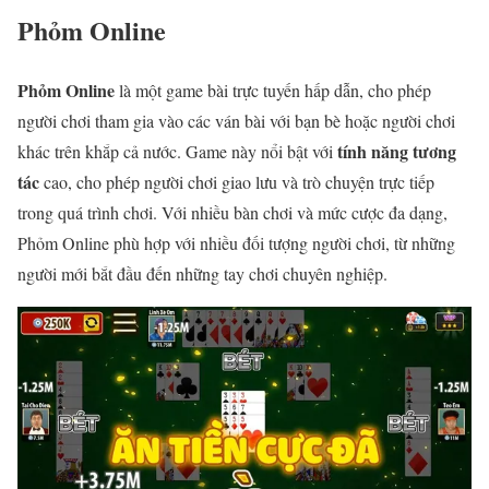
Phỏm Online
Phỏm Online
là một game bài trực tuyến hấp dẫn, cho phép
người chơi tham gia vào các ván bài với bạn bè hoặc người chơi
tính năng tương
khác trên khắp cả nước. Game này nổi bật với
tác
cao, cho phép người chơi giao lưu và trò chuyện trực tiếp
trong quá trình chơi. Với nhiều bàn chơi và mức cược đa dạng,
Phỏm Online phù hợp với nhiều đối tượng người chơi, từ những
người mới bắt đầu đến những tay chơi chuyên nghiệp.