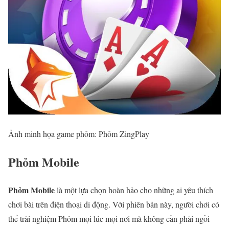
Ảnh minh họa game phỏm: Phỏm ZingPlay
Phỏm Mobile
Phỏm Mobile
là một lựa chọn hoàn hảo cho những ai yêu thích
chơi bài trên điện thoại di động. Với phiên bản này, người chơi có
thể trải nghiệm Phỏm mọi lúc mọi nơi mà không cần phải ngồi