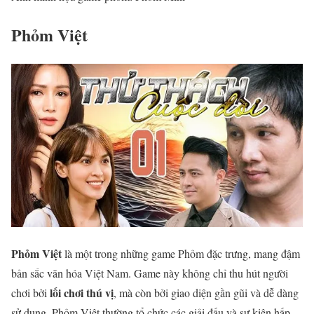
Phỏm Việt
Phỏm Việt
là một trong những game Phỏm đặc trưng, mang đậm
bản sắc văn hóa Việt Nam. Game này không chỉ thu hút người
lối chơi thú vị
chơi bởi
, mà còn bởi giao diện gần gũi và dễ dàng
sử dụng. Phỏm Việt thường tổ chức các giải đấu và sự kiện hấp