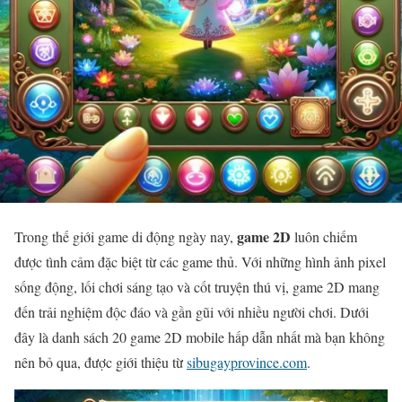
game 2D
Trong thế giới game di động ngày nay,
luôn chiếm
được tình cảm đặc biệt từ các game thủ. Với những hình ảnh pixel
sống động, lối chơi sáng tạo và cốt truyện thú vị, game 2D mang
đến trải nghiệm độc đáo và gần gũi với nhiều người chơi. Dưới
đây là danh sách 20 game 2D mobile hấp dẫn nhất mà bạn không
nên bỏ qua, được giới thiệu từ
sibugayprovince.com
.