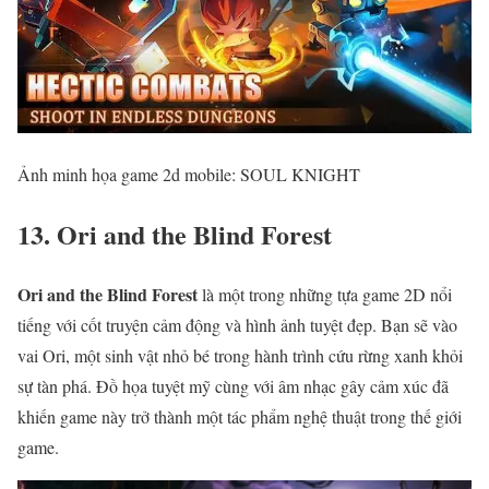
Ảnh minh họa game 2d mobile: SOUL KNIGHT
13. Ori and the Blind Forest
Ori and the Blind Forest
là một trong những tựa game 2D nổi
tiếng với cốt truyện cảm động và hình ảnh tuyệt đẹp. Bạn sẽ vào
vai Ori, một sinh vật nhỏ bé trong hành trình cứu rừng xanh khỏi
sự tàn phá. Đồ họa tuyệt mỹ cùng với âm nhạc gây cảm xúc đã
khiến game này trở thành một tác phẩm nghệ thuật trong thế giới
game.