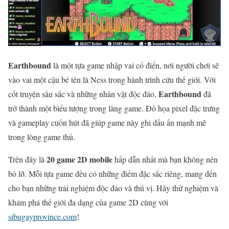
Earthbound
là một tựa game nhập vai cổ điển, nơi người chơi sẽ
vào vai một cậu bé tên là Ness trong hành trình cứu thế giới. Với
Earthbound
cốt truyện sâu sắc và những nhân vật độc đáo,
đã
trở thành một biểu tượng trong làng game. Đồ họa pixel đặc trưng
và gameplay cuốn hút đã giúp game này ghi dấu ấn mạnh mẽ
trong lòng game thủ.
20 game 2D mobile
Trên đây là
hấp dẫn nhất mà bạn không nên
bỏ lỡ. Mỗi tựa game đều có những điểm đặc sắc riêng, mang đến
cho bạn những trải nghiệm độc đáo và thú vị. Hãy thử nghiệm và
khám phá thế giới đa dạng của game 2D cùng với
sibugayprovince.com
!