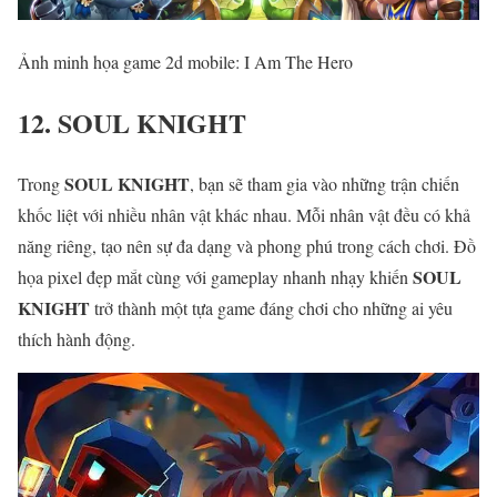
Ảnh minh họa game 2d mobile: I Am The Hero
12. SOUL KNIGHT
SOUL KNIGHT
Trong
, bạn sẽ tham gia vào những trận chiến
khốc liệt với nhiều nhân vật khác nhau. Mỗi nhân vật đều có khả
năng riêng, tạo nên sự đa dạng và phong phú trong cách chơi. Đồ
SOUL
họa pixel đẹp mắt cùng với gameplay nhanh nhạy khiến
KNIGHT
trở thành một tựa game đáng chơi cho những ai yêu
thích hành động.