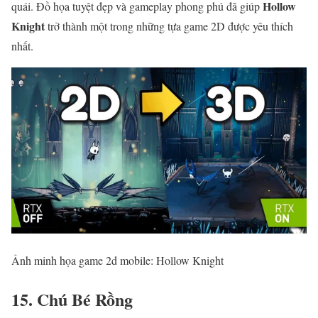
Hollow
quái. Đồ họa tuyệt đẹp và gameplay phong phú đã giúp
Knight
trở thành một trong những tựa game 2D được yêu thích
nhất.
Ảnh minh họa game 2d mobile: Hollow Knight
15. Chú Bé Rồng