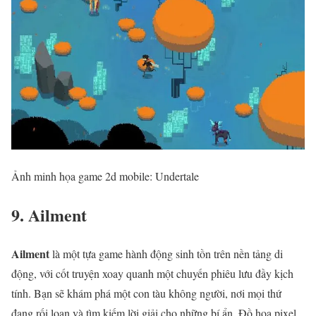
Ảnh minh họa game 2d mobile: Undertale
9. Ailment
Ailment
là một tựa game hành động sinh tồn trên nền tảng di
động, với cốt truyện xoay quanh một chuyến phiêu lưu đầy kịch
tính. Bạn sẽ khám phá một con tàu không người, nơi mọi thứ
đang rối loạn và tìm kiếm lời giải cho những bí ẩn. Đồ họa pixel