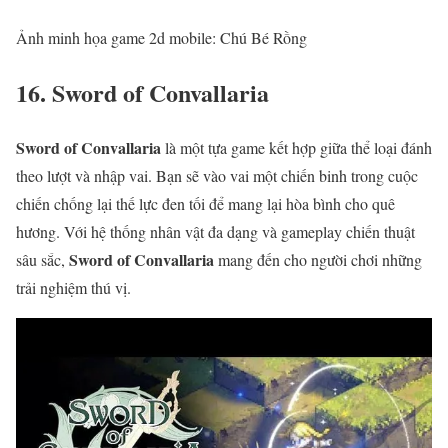
Ảnh minh họa game 2d mobile: Chú Bé Rồng
16. Sword of Convallaria
Sword of Convallaria
là một tựa game kết hợp giữa thể loại đánh
theo lượt và nhập vai. Bạn sẽ vào vai một chiến binh trong cuộc
chiến chống lại thế lực đen tối để mang lại hòa bình cho quê
hương. Với hệ thống nhân vật đa dạng và gameplay chiến thuật
Sword of Convallaria
sâu sắc,
mang đến cho người chơi những
trải nghiệm thú vị.