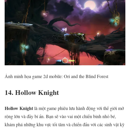
Ảnh minh họa game 2d mobile: Ori and the Blind Forest
14. Hollow Knight
Hollow Knight
là một game phiêu lưu hành động với thế giới mở
rộng lớn và đầy bí ẩn. Bạn sẽ vào vai một chiến binh nhỏ bé,
khám phá những khu vực tối tăm và chiến đấu với các sinh vật kỳ