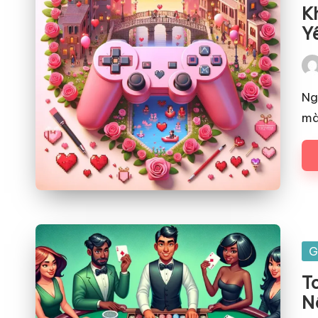
K
Y
Pos
by
Ng
mà
Po
G
in
T
N