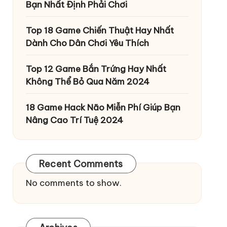
Bạn Nhất Định Phải Chơi
Top 18 Game Chiến Thuật Hay Nhất
Dành Cho Dân Chơi Yêu Thích
Top 12 Game Bắn Trứng Hay Nhất
Không Thể Bỏ Qua Năm 2024
18 Game Hack Não Miễn Phí Giúp Bạn
Nâng Cao Trí Tuệ 2024
Recent Comments
No comments to show.