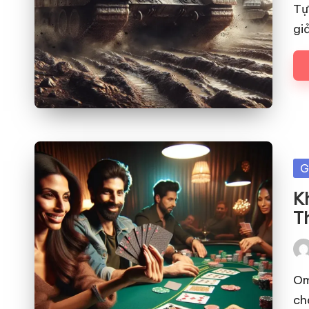
by
Tự
giả
Po
G
in
K
T
Pos
by
Om
ch