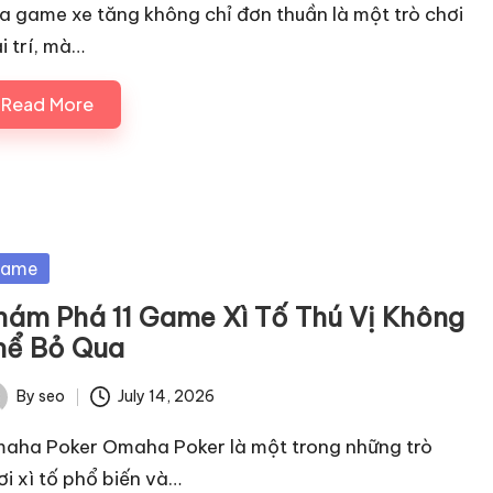
a game xe tăng không chỉ đơn thuần là một trò chơi
i trí, mà…
Read More
sted
ame
hám Phá 11 Game Xì Tố Thú Vị Không
hể Bỏ Qua
By
seo
July 14, 2026
ted
aha Poker Omaha Poker là một trong những trò
ơi xì tố phổ biến và…