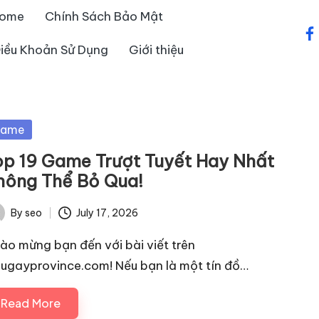
ome
Chính Sách Bảo Mật
fa
iều Khoản Sử Dụng
Giới thiệu
sted
ame
op 19 Game Trượt Tuyết Hay Nhất
hông Thể Bỏ Qua!
By
seo
July 17, 2026
ted
ào mừng bạn đến với bài viết trên
bugayprovince.com! Nếu bạn là một tín đồ…
Read More