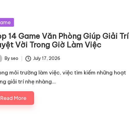
sted
ame
op 14 Game Văn Phòng Giúp Giải Trí
uyệt Vời Trong Giờ Làm Việc
By
seo
July 17, 2026
ted
ong môi trường làm việc, việc tìm kiếm những hoạt
ng giải trí nhẹ nhàng…
Read More