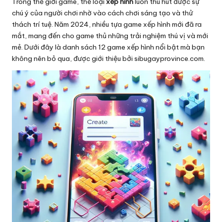
Trong thế giới game, thể loại
xếp hình
luôn thu hút được sự
chú ý của người chơi nhờ vào cách chơi sáng tạo và thử
thách trí tuệ. Năm 2024, nhiều tựa game xếp hình mới đã ra
mắt, mang đến cho game thủ những trải nghiệm thú vị và mới
mẻ. Dưới đây là danh sách 12 game xếp hình nổi bật mà bạn
không nên bỏ qua, được giới thiệu bởi
sibugayprovince.com
.