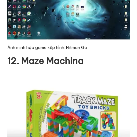
Ảnh minh họa game xếp hình: Hitman Go
12. Maze Machina