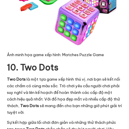
Ảnh minh họa game xếp hình: Matches Puzzle Game
10. Two Dots
Two Dots
là một tựa game xếp hình thú vị, nơi bạn sẽ kết nối
các chấm có cùng màu sắc. Trò chơi yêu cầu người chơi phải
suy nghĩ và lên kế hoạch để hoàn thành các cấp độ một
cách hiệu quả nhất. Với đồ họa đẹp mắt và nhiều cấp độ thử
thách,
Two Dots
sẽ mang đến cho bạn những giờ phút giải trí
tuyệt vời.
Sự kết hợp giữa lối chơi đơn giản và những thử thách phức
tạp trong
Two Dots
chắc chắn sẽ thu hút người chơi. Hãy