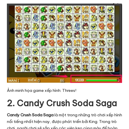
Ảnh minh họa game xếp hình: Threes!
2. Candy Crush Soda Saga
Candy Crush Soda Saga
là một trong những trò chơi xếp hình
nổi tiếng nhất hiện nay, được phát triển bởi King. Trong trò
chơi, người chơi sẽ sắp xếp các viên kẹo cùng màu để hoàn