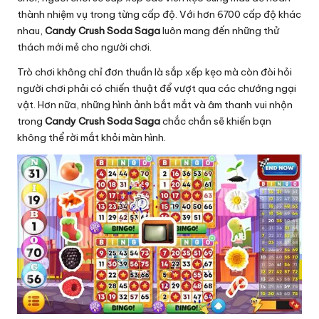
thành nhiệm vụ trong từng cấp độ. Với hơn 6700 cấp độ khác
nhau,
Candy Crush Soda Saga
luôn mang đến những thử
thách mới mẻ cho người chơi.
Trò chơi không chỉ đơn thuần là sắp xếp kẹo mà còn đòi hỏi
người chơi phải có chiến thuật để vượt qua các chướng ngại
vật. Hơn nữa, những hình ảnh bắt mắt và âm thanh vui nhộn
trong
Candy Crush Soda Saga
chắc chắn sẽ khiến bạn
không thể rời mắt khỏi màn hình.