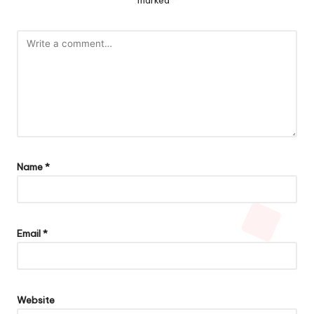
Name
*
Email
*
Website