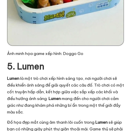
Ảnh minh họa game xếp hình: Doggo Go
5. Lumen
Lumen
là một trò chơi xếp hình sáng tạo, nơi người chơi sẽ
điều khiển ánh sáng để giải quyết các câu đố. Trò chơi có một
cốt truyện hấp dẫn, kết hợp giữa việc sắp xếp các khối và
điều hướng ánh sáng.
Lumen
mang đến cho người chơi cảm
giác như đang khám phá những bí ẩn trong một thế giới đầy
màu sắc.
Đồ họa đẹp mắt cùng âm thanh lôi cuốn trong
Lumen
sẽ giúp
bạn có những giây phút thư giãn thoải mái. Game thủ sẽ phải