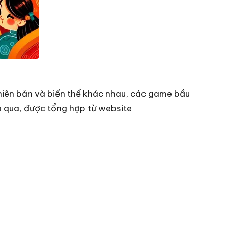
phiên bản và biến thể khác nhau, các game bầu
 qua, được tổng hợp từ website