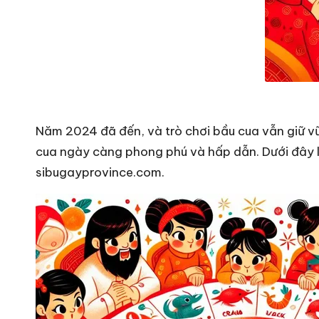
Năm 2024 đã đến, và trò chơi bầu cua vẫn giữ vữ
cua ngày càng phong phú và hấp dẫn. Dưới đây 
sibugayprovince.com
.