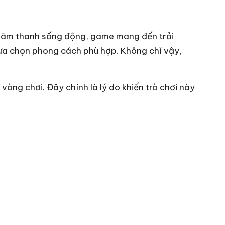
và âm thanh sống động, game mang đến trải
 lựa chọn phong cách phù hợp. Không chỉ vậy,
òng chơi. Đây chính là lý do khiến trò chơi này