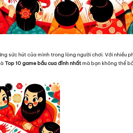
ng sức hút của mình trong lòng người chơi. Với nhiều 
là
Top 10 game bầu cua đỉnh nhất
mà bạn không thể bỏ