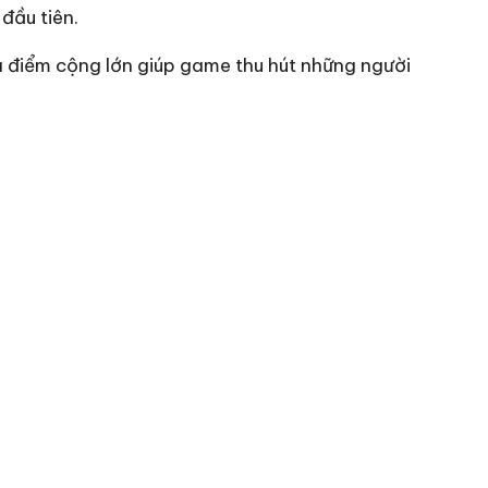
đầu tiên.
là điểm cộng lớn giúp game thu hút những người