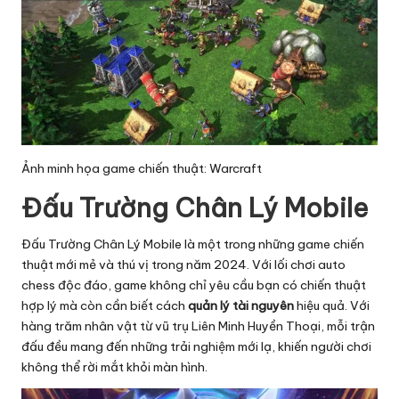
Ảnh minh họa game chiến thuật: Warcraft
Đấu Trường Chân Lý Mobile
Đấu Trường Chân Lý Mobile là một trong những game chiến
thuật mới mẻ và thú vị trong năm 2024. Với lối chơi auto
chess độc đáo, game không chỉ yêu cầu bạn có chiến thuật
hợp lý mà còn cần biết cách
quản lý tài nguyên
hiệu quả. Với
hàng trăm nhân vật từ vũ trụ Liên Minh Huyền Thoại, mỗi trận
đấu đều mang đến những trải nghiệm mới lạ, khiến người chơi
không thể rời mắt khỏi màn hình.