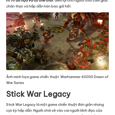
kể về
đồ họa và cơ chế chơi
, đem lại cho người chơi cảm giác
chân thực và hấp dẫn hơn bao giờ hết.
Ảnh minh họa game chiến thuật: Warhammer 40000 Dawn of
War Series
Stick War Legacy
Stick War Legacy là một game chiến thuật đơn giản nhưng
cực kỳ hấp dẫn. Người chơi sẽ vào vai người lãnh đạo của