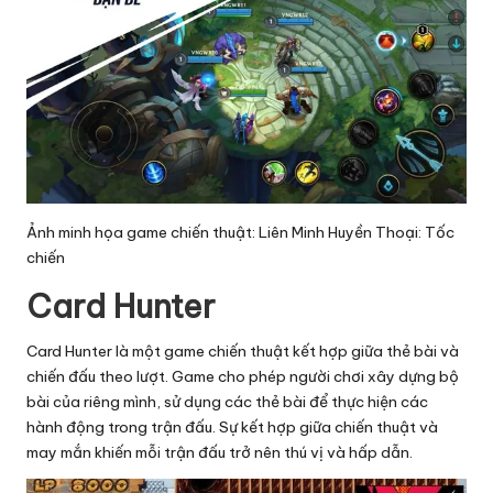
Ảnh minh họa game chiến thuật: Liên Minh Huyền Thoại: Tốc
chiến
Card Hunter
Card Hunter là một game chiến thuật kết hợp giữa thẻ bài và
chiến đấu theo lượt. Game cho phép người chơi xây dựng bộ
bài của riêng mình, sử dụng các thẻ bài để thực hiện các
hành động trong trận đấu. Sự kết hợp giữa chiến thuật và
may mắn khiến mỗi trận đấu trở nên thú vị và hấp dẫn.