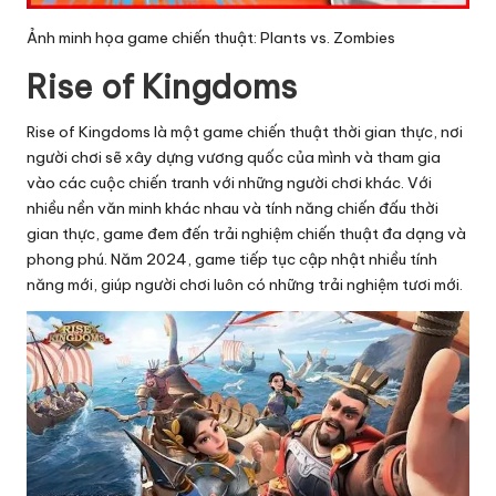
Ảnh minh họa game chiến thuật: Plants vs. Zombies
Rise of Kingdoms
Rise of Kingdoms là một game chiến thuật thời gian thực, nơi
người chơi sẽ xây dựng vương quốc của mình và tham gia
vào các cuộc chiến tranh với những người chơi khác. Với
nhiều nền văn minh khác nhau và tính năng chiến đấu thời
gian thực, game đem đến trải nghiệm chiến thuật đa dạng và
phong phú. Năm 2024, game tiếp tục cập nhật nhiều tính
năng mới, giúp người chơi luôn có những trải nghiệm tươi mới.