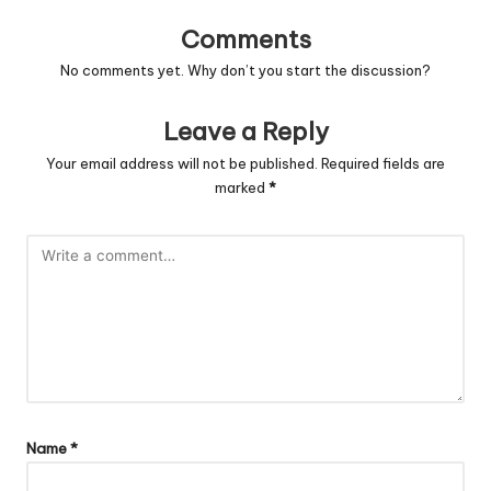
Comments
No comments yet. Why don’t you start the discussion?
Leave a Reply
Your email address will not be published.
Required fields are
marked
*
Name
*