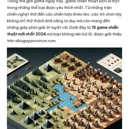
Trong thế giới game ngày nay, game chiến thuật luôn là một
trong những thể loại được yêu thích nhất. Từ những trận
chiến nghẹt thở đến các chiến lược khéo léo, các trò chơi này
không chỉ thử thách khả năng tư duy mà còn mang đến
những giây phút giải trí tuyệt vời. Dưới đây là
18 game chiến
thuật mới nhất 2024
mà bạn không nên bỏ lỡ, được giới thiệu
trên
sibugayprovince.com
.