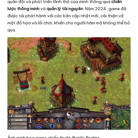
quân đội và phát triển lãnh thổ của mình thông qua
chiến
lược thông minh
và
quản lý tài nguyên
. Năm 2024, game đã
được tái phát hành với các bản cập nhật mới, cải thiện về
mặt đồ họa và lối chơi, khiến cho người hâm mộ không thể bỏ
qua.
Ảnh minh họa game chiến thuật: Battle Realms