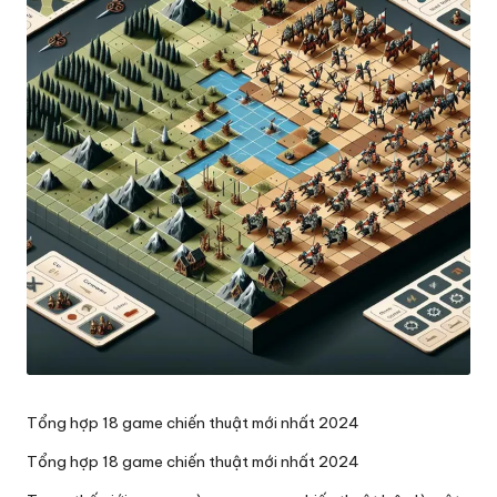
Tổng hợp 18 game chiến thuật mới nhất 2024
Tổng hợp 18 game chiến thuật mới nhất 2024