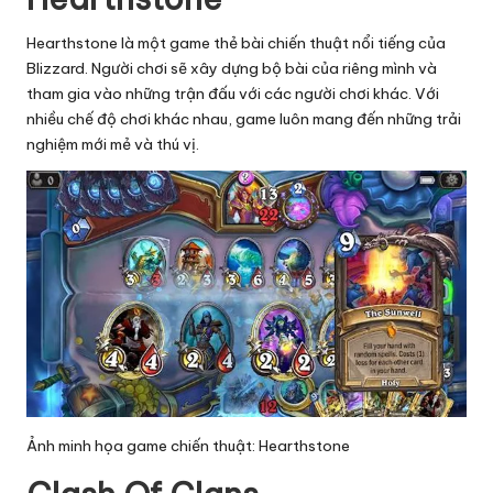
Hearthstone là một game thẻ bài chiến thuật nổi tiếng của
Blizzard. Người chơi sẽ xây dựng bộ bài của riêng mình và
tham gia vào những trận đấu với các người chơi khác. Với
nhiều chế độ chơi khác nhau, game luôn mang đến những trải
nghiệm mới mẻ và thú vị.
Ảnh minh họa game chiến thuật: Hearthstone