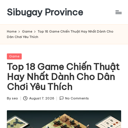
Sibugay Province
Home
Game
Top 18 Game Chiến Thuật Hay Nhất Dành Cho
Dân Chơi Yêu Thích
Posted
Game
in
Top 18 Game Chiến Thuật
Hay Nhất Dành Cho Dân
Chơi Yêu Thích
By
seo
August 7, 2026
No Comments
Posted
by