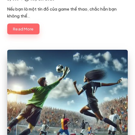
Posted
by
Nếu bạn là một tín đồ của game thể thao, chắc hẳn bạn
không thể…
Read More