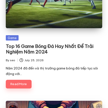
Posted
Game
in
Top 16 Game Bóng Đá Hay Nhất Để Trải
Nghiệm Năm 2024
By
seo
July 25, 2026
Posted
by
Năm 2024 đã đến và thị trường game bóng đá tiếp tục sôi
động với…
Read More